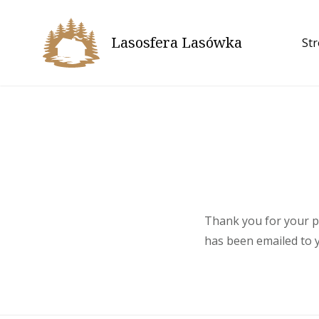
Skip
to
Lasosfera Lasówka
St
content
Thank you for your p
has been emailed to 