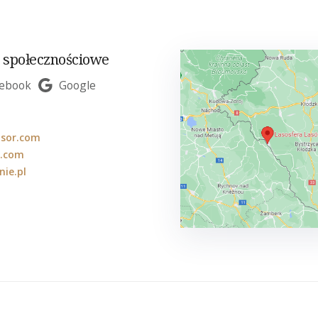
 społecznościowe
cebook
Google
isor.com
g.com
ie.pl