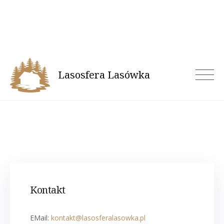
Skip
to
content
Lasosfera Lasówka
Sprawdź dostępność
Kontakt
EMail:
kontakt@lasosferalasowka.pl